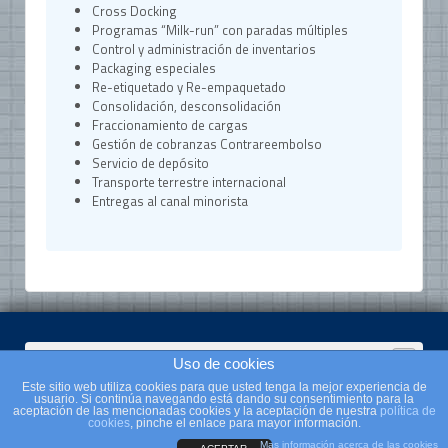
Cross Docking
Programas “Milk-run” con paradas múltiples
Control y administración de inventarios
Packaging especiales
Re-etiquetado y Re-empaquetado
Consolidación, desconsolidación
Fraccionamiento de cargas
Gestión de cobranzas Contrareembolso
Servicio de depósito
Transporte terrestre internacional
Entregas al canal minorista
Siguenos en las redes sociales
Uso de cookies
Este sitio web utiliza cookies para que usted tenga la mejor experiencia de
usuario. Si continúa navegando está dando su consentimiento para la
© 2026
Panero Logistica
aceptación de las mencionadas cookies y la aceptación de nuestra
política de
cookies
, pinche el enlace para mayor información.
Volver arriba
Mas información acerca de las cookies